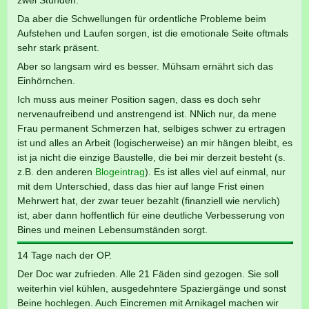
zwei Stunden.
Da aber die Schwellungen für ordentliche Probleme beim
Aufstehen und Laufen sorgen, ist die emotionale Seite oftmals
sehr stark präsent.
Aber so langsam wird es besser. Mühsam ernährt sich das
Einhörnchen.
Ich muss aus meiner Position sagen, dass es doch sehr
nervenaufreibend und anstrengend ist. NNich nur, da mene
Frau permanent Schmerzen hat, selbiges schwer zu ertragen
ist und alles an Arbeit (logischerweise) an mir hängen bleibt, es
ist ja nicht die einzige Baustelle, die bei mir derzeit besteht (s.
z.B. den anderen
Blogeintrag
). Es ist alles viel auf einmal, nur
mit dem Unterschied, dass das hier auf lange Frist einen
Mehrwert hat, der zwar teuer bezahlt (finanziell wie nervlich)
ist, aber dann hoffentlich für eine deutliche Verbesserung von
Bines und meinen Lebensumständen sorgt.
14 Tage nach der OP.
Der Doc war zufrieden. Alle 21 Fäden sind gezogen. Sie soll
weiterhin viel kühlen, ausgedehntere Spaziergänge und sonst
Beine hochlegen. Auch Eincremen mit Arnikagel machen wir