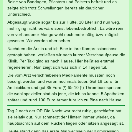
Beine von Bandagen, Pflastern und Polstern befreit und es
zeigte sich trotz Schwellungen bereits ein deutlicher
Unterschied.
Abgesaugt wurde sogar bis zur Hüfte. 10 Liter sind nun weg,
mehr ging nicht, es wäre sonst lebensbedrohlich. Es wäre rein
von vorhandener Menge wohl noch mehr nötig bzw. möglich
gewesen. Wir werden aber sehen.
Nachdem die Ärztin und ich Bine in ihre Kompressionshose
gestopft haben, verließen wir nach kurzer Verschnaufpause die
Klinik. Per Taxi ging es nach Hause. Hier heißt es erstmal
regenerieren. Nun zeigt sich was sich in 14 Tagen tut.
Die vom Arzt verschriebenen Medikamente mussten noch
besorgt werden und waren nochmals teuer. Gut 18 Euro für
Antibiotikum und gut 85 Euro (!) für 10 (!) Thrombosespritzen,
die wohl spezieller sind als jene, die ich so kenne. 5 Apotheken
später und rund 100 Euro ärmer fuhr ich zu Bine nach Hause.
Tag 2 nach der OP. Die Nacht war recht ruhig, geschlafen hat
sie relativ gut. Nur schmerzt der Hintern immer wieder, da
hauptsächlich auf dem Rücken liegen oder sitzen angesagt ist.
Heute stand dann das erste Mal wechseln der Kompression