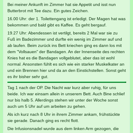
Bei meiner Ankunft im Zimmer hat sie Appetit und isst nun
Butterbrot mit Tee dazu. Ein gutes Zeichen.
16.00 Uhr: der 1. Toilettengang ist erledigt. Der Magen hat was
bekommen und bald gibt es Kaffee. Es geht bergauf.
19.27 Uhr: Abendessen ist vertilgt, bereits 2 Mal war sie zu
Fuß im Badezimmer und durfte ein wenig im Zimmer auf und
ab laufen. Beim zurück ins Bett kriechen ging es dann los mit
dem "Vollsauen" der Bandagen. An der Innenseite des rechten
Knies hat es die Bandagen vollgeblutet, aber das ist wohl
normal. Ansonsten fühlt es sich wie ein starker Muskelkater an
und ein Brennen hier und da an den Einstichstellen. Sonst geht
es ihr bisher sehr gut.
Tag 1 nach der OP. Die Nacht war kurz aber ruhig, für uns
beide. Ich war einsam allein in unserem Bett. Auch Bine schlief
nur bis halb 5. Allerdings stehen wir unter der Woche sonst
auch um 5 Uhr auf um arbeiten zu gehen.
Als ich kurz nach 8 Uhr in ihrem Zimmer ankam, frühstückte
sie gerade. Danach ging es recht flott.
Die Infusionsnadel wurde aus dem linken Arm gezogen, die