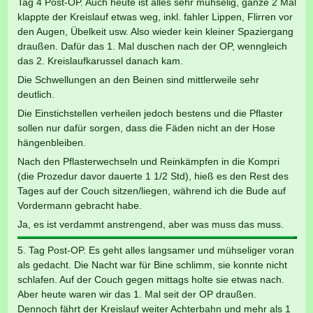
Tag 4 Post-OP. Auch heute ist alles sehr mühselig, ganze 2 Mal
klappte der Kreislauf etwas weg, inkl. fahler Lippen, Flirren vor
den Augen, Übelkeit usw. Also wieder kein kleiner Spaziergang
draußen. Dafür das 1. Mal duschen nach der OP, wenngleich
das 2. Kreislaufkarussel danach kam.
Die Schwellungen an den Beinen sind mittlerweile sehr
deutlich.
Die Einstichstellen verheilen jedoch bestens und die Pflaster
sollen nur dafür sorgen, dass die Fäden nicht an der Hose
hängenbleiben.
Nach den Pflasterwechseln und Reinkämpfen in die Kompri
(die Prozedur davor dauerte 1 1/2 Std), hieß es den Rest des
Tages auf der Couch sitzen/liegen, während ich die Bude auf
Vordermann gebracht habe.
Ja, es ist verdammt anstrengend, aber was muss das muss.
5. Tag Post-OP. Es geht alles langsamer und mühseliger voran
als gedacht. Die Nacht war für Bine schlimm, sie konnte nicht
schlafen. Auf der Couch gegen mittags holte sie etwas nach.
Aber heute waren wir das 1. Mal seit der OP draußen.
Dennoch fährt der Kreislauf weiter Achterbahn und mehr als 1